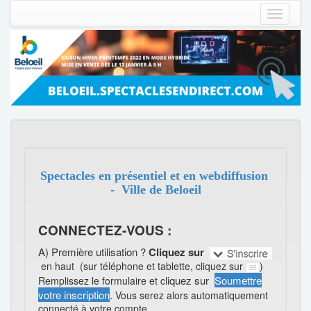
Toggle
navigati
Spectacles en présentiel et en webdiffusion
-
Ville de Beloeil
CONNECTEZ-VOUS :
A)
Première utilisation ?
Cliquez sur
en haut (sur téléphone et tablette, cliquez sur
)
liquez sur
Soumettre
Remplissez le formulaire et c
votre inscription
.
Vous serez alors automatiquement
connecté à votre compte.