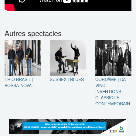
Autres spectacles
TRIO BRASIL |
SUSSEX | BLUES
CORDÂME | DA
BOSSA-NOVA
VINCI
INVENTIONS |
CLASSIQUE
CONTEMPORAIN