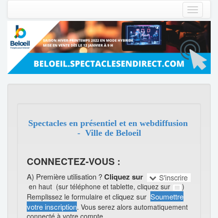
Toggle
navigati
Spectacles en présentiel et en webdiffusion
-
Ville de Beloeil
CONNECTEZ-VOUS :
A)
Première utilisation ?
Cliquez sur
en haut (sur téléphone et tablette, cliquez sur
)
liquez sur
Soumettre
Remplissez le formulaire et c
votre inscription
.
Vous serez alors automatiquement
connecté à votre compte.